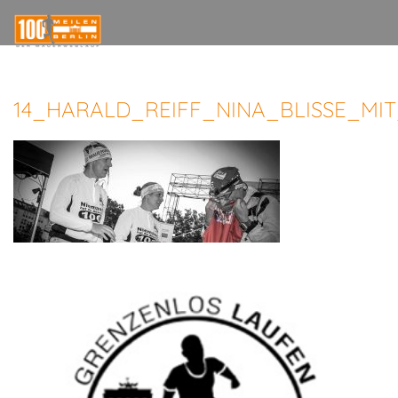
14_HARALD_REIFF_NINA_BLISSE_MIT