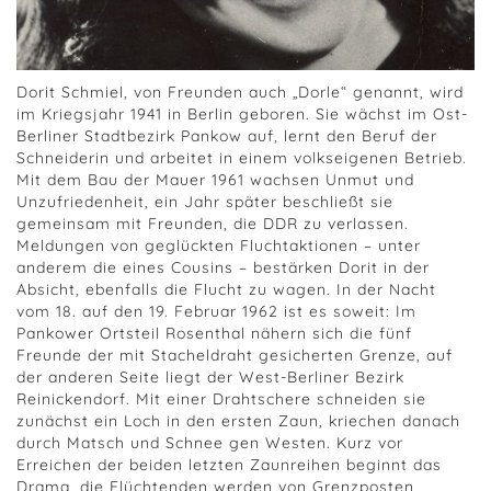
Dorit Schmiel, von Freunden auch „Dorle“ genannt, wird
im Kriegsjahr 1941 in Berlin geboren. Sie wächst im Ost-
Berliner Stadtbezirk Pankow auf, lernt den Beruf der
Schneiderin und arbeitet in einem volkseigenen Betrieb.
Mit dem Bau der Mauer 1961 wachsen Unmut und
Unzufriedenheit, ein Jahr später beschließt sie
gemeinsam mit Freunden, die DDR zu verlassen.
Meldungen von geglückten Fluchtaktionen – unter
anderem die eines Cousins – bestärken Dorit in der
Absicht, ebenfalls die Flucht zu wagen. In der Nacht
vom 18. auf den 19. Februar 1962 ist es soweit: Im
Pankower Ortsteil Rosenthal nähern sich die fünf
Freunde der mit Stacheldraht gesicherten Grenze, auf
der anderen Seite liegt der West-Berliner Bezirk
Reinickendorf. Mit einer Drahtschere schneiden sie
zunächst ein Loch in den ersten Zaun, kriechen danach
durch Matsch und Schnee gen Westen. Kurz vor
Erreichen der beiden letzten Zaunreihen beginnt das
Drama, die Flüchtenden werden von Grenzposten