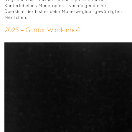
Konterfei eines Maueropfers. Nachfolgend eine
Übersicht der bisher beim Mauerweglauf gewürdigten
Menschen.
2025 – Günter Wiedenhöft