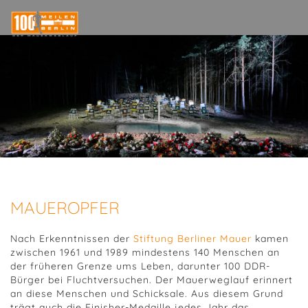
MAUEROPFER
Nach Erkenntnissen der
Stiftung Berliner Mauer
kamen
zwischen 1961 und 1989 mindestens 140 Menschen an
der früheren Grenze ums Leben, darunter 100 DDR-
Bürger bei Fluchtversuchen. Der Mauerweglauf erinnert
an diese Menschen und Schicksale. Aus diesem Grund
trägt auch die Finisher-Medaille jedes Jahr das