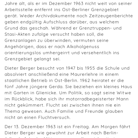
Jahre alt, als er im Dezember 1963 nicht weit von seiner
Arbeitsstelle entfernt ins Ost-Berliner Grenzgebiet
gerät. Weder Archivdokumente noch Zeitzeugenberichte
geben endgültig Aufschluss darüber, aus welchem
Grund das geschah. Während er Grenztruppen- und
Stasi-Akten zufolge versucht haben soll, die
Grenzanlagen zu überwinden, vermuten seine
Angehörigen, dass er nach Alkoholgenuss
orientierungslos umhergeirrt und versehentlich ins
Grenzgebiet gelangt sei.
Dieter Berger besucht von 1947 bis 1955 die Schule und
absolviert anschließend eine Maurerlehre in einem
staatlichen Betrieb in Ost-Berlin. 1962 heiratet er die
fünf Jahre jüngere Gerda. Sie beziehen ein kleines Haus
mit Garten in Glienicke. Um Politik, so sagt seine Witwe
im Rückblick, habe sich ihr motorradbegeisterter Mann
nicht gekümmert. Flucht sei zwischen ihnen nie ein
Thema gewesen. Auch Familie und Freunde glauben
nicht an einen Fluchtversuch.
Der 13. Dezember 1963 ist ein Freitag. Am Morgen fährt
Dieter Berger wie gewohnt zur Arbeit nach Berlin-