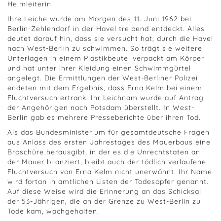
Heimleiterin.
Ihre Leiche wurde am Morgen des 11. Juni 1962 bei
Berlin-Zehlendorf in der Havel treibend entdeckt. Alles
deutet darauf hin, dass sie versucht hat, durch die Havel
nach West-Berlin zu schwimmen. So trägt sie weitere
Unterlagen in einem Plastikbeutel verpackt am Körper
und hat unter ihrer Kleidung einen Schwimmgürtel
angelegt. Die Ermittlungen der West-Berliner Polizei
endeten mit dem Ergebnis, dass Erna Kelm bei einem
Fluchtversuch ertrank. Ihr Leichnam wurde auf Antrag
der Angehörigen nach Potsdam überstellt. In West-
Berlin gab es mehrere Presseberichte über ihren Tod.
Als das Bundesministerium für gesamtdeutsche Fragen
aus Anlass des ersten Jahrestages des Mauerbaus eine
Broschüre herausgibt, in der es die Unrechtstaten an
der Mauer bilanziert, bleibt auch der tödlich verlaufene
Fluchtversuch von Erna Kelm nicht unerwähnt. Ihr Name
wird fortan in amtlichen Listen der Todesopfer genannt.
Auf diese Weise wird die Erinnerung an das Schicksal
der 53-Jährigen, die an der Grenze zu West-Berlin zu
Tode kam, wachgehalten.