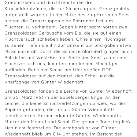
Griebnitzsees und durchtrennte die drei
Stacheldrahtzäune, die zur Sicherung des Grenzgebiets
aufgestellt wurden. In der Mitte des zugefrorenen Sees
hielten die Grenztruppen eine Fahrrinne frei, um
Fluchten zu verhindern. Gegen Mitternacht hörten zwei
Grenzsoldaten Geräusche vom Eis, die sie auf einen
Fluchtversuch schließen ließen. Ohne einen Flüchtigen
zu sehen, riefen sie ihn zur Umkehr auf und gaben etwa
40 Schüsse ab. Durch die Schüsse alarmiert gingen auch
Polizisten auf West-Berliner Seite des Sees von einem
Fluchtversuch aus, konnten aber keinen Flüchtigen
auffinden. Bei einer Suche am Ufer stießen DDR-
Grenzsoldaten auf den Mantel, den Schal und die
Kneifzange von Günter Wiedenhöft.
Grenzsoldaten fanden die Leiche von Günter Wiedenhöft
am 25. März 1963 in der Babelsberger Enge. An der
Leiche, die keine Schussverletzungen aufwies, wurden
Papiere gefunden, die ihn als Günter Wiedenhöft
identifizierten. Ferner erkannte Günter Wiedenhöfts
Mutter den Mantel und Schal. Der genaue Todestag ließ
sich nicht feststellen. Die Armbanduhr von Günter
Wiedenhöft blieb um 0.14 Uhr stehen. Im Bericht der