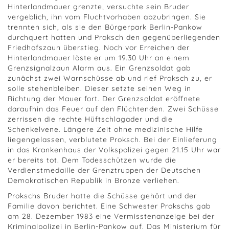
Hinterlandmauer grenzte, versuchte sein Bruder
vergeblich, ihn vom Fluchtvorhaben abzubringen. Sie
trennten sich, als sie den Bürgerpark Berlin-Pankow
durchquert hatten und Proksch den gegenüberliegenden
Friedhofszaun überstieg. Noch vor Erreichen der
Hinterlandmauer löste er um 19.30 Uhr an einem
Grenzsignalzaun Alarm aus. Ein Grenzsoldat gab
zunächst zwei Warnschüsse ab und rief Proksch zu, er
solle stehenbleiben. Dieser setzte seinen Weg in
Richtung der Mauer fort. Der Grenzsoldat eröffnete
daraufhin das Feuer auf den Flüchtenden. Zwei Schüsse
zerrissen die rechte Hüftschlagader und die
Schenkelvene. Längere Zeit ohne medizinische Hilfe
liegengelassen, verblutete Proksch. Bei der Einlieferung
in das Krankenhaus der Volkspolizei gegen 21.15 Uhr war
er bereits tot. Dem Todesschützen wurde die
Verdienstmedaille der Grenztruppen der Deutschen
Demokratischen Republik in Bronze verliehen.
Prokschs Bruder hatte die Schüsse gehört und der
Familie davon berichtet. Eine Schwester Prokschs gab
am 28. Dezember 1983 eine Vermisstenanzeige bei der
Kriminalpolizei in Berlin-Pankow auf. Das Ministerium für