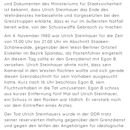
und Dokumenten des Ministeriums für Staatssicherheit
ist bekannt, dass Ulrich Steinhauer das Ende des
Wehrdienstes herbeisehnte und Vorgesetzten bei den
Grenztruppen erklärte, dass er nur im äußersten Notfall
bereit wäre, von der Schusswaffe Gebrauch zu machen.
Am 4. November 1980 war Ulrich Steinhauer für die Zeit
von 13.00 Uhr bis 21.00 Uhr im Abschnitt Staaken-
Schönewalde, gegenüber dem West-Berliner Ortsteil
Eiskeller im Bezirk Spandau, als Postenführer eingeteilt.
An diesem Tag sollte er den Grenzdienst mit Egon B.
versehen. Ulrich Steinhauer ahnte nicht, dass sein
Kamerad in den Westen flüchten wollte und sich gerade
diesen Grenzabschnitt für sein Vorhaben ausgesucht
hatte. Kurz nach 16 Uhr beschloss Egon B, sein
Fluchtvorhaben in die Tat umzusetzen. Egon B schoss
aus kurzer Entfernung fünf Mal auf Ulrich Steinhauer,
ein Schuss in den Rücken war tödlich. Er verstarb noch
vor dem Eintreffen eines Arztes.
Der Tod Ulrich Steinhauers wurde in der DDR trotz
seiner reservierten Haltung gegenüber dem Grenzdienst
und gegen den Willen der Angehörigen für ideologische