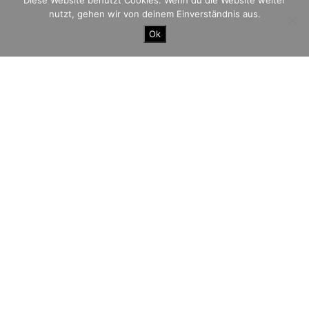
Diese Website benutzt Cookies. Wenn du die Website weiter
nutzt, gehen wir von deinem Einverständnis aus.
Ok
Der Berliner
Mauerweglauf:
100Meilen auf den
Spuren deutscher
Geschichte
Seit 2011 erinnert der
Mauerweglauf
an die Opfer der
früheren Grenze, die Deutschland zwischen 1961 und
1989 teilte. Gelaufen wird dabei auf dem ehemaligen
Grenzstreifen, das sind etwas mehr als 161 Kilometer
rund um das westliche Berlin. Schirmherr