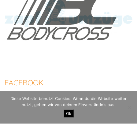
FACEBOOK
Diese Website benutzt Cookies. Wenn du die Website weiter
nutzt, gehen wir von deinem Einverständnis aus.
100 Meilen Berlin - Der Mauerweglauf |
Datenschutzerklärung
Impressum
Ok