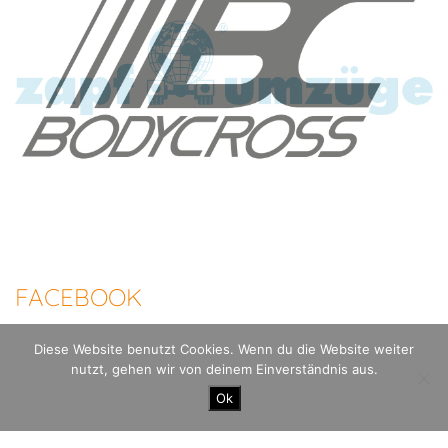
FACEBOOK
Diese Website benutzt Cookies. Wenn du die Website weiter
nutzt, gehen wir von deinem Einverständnis aus.
100 Meilen Berlin - Der Mauerweglauf |
Datenschutzerklärung
Impressum
Ok