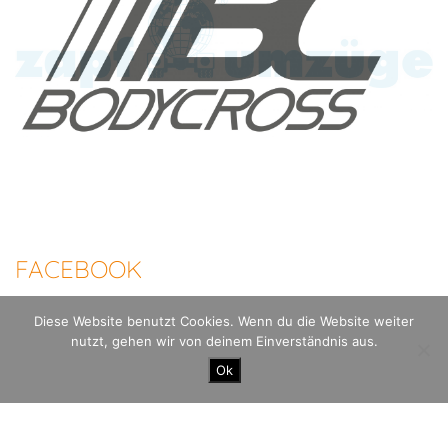
FACEBOOK
Diese Website benutzt Cookies. Wenn du die Website weiter
nutzt, gehen wir von deinem Einverständnis aus.
100 Meilen Berlin - Der Mauerweglauf |
Datenschutzerklärung
Impressum
Ok