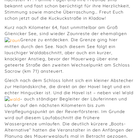
bekannt und fast schon berüchtigt für ihre Herzlichkeit,
Stimmung sowie manche Überraschung… Freut Euch
schon jetzt auf die Kuckuckstraße in Kladow!
Kurz nach Kilometer 64, fast unmittelbar am Groß
Glienicker See, sind wieder Zaunreste der ehemaligen
Grenze zu entdecken. Die Grenze ging hier
mitten durch den See. Nach diesem See folgt ein
lauschiger Waldabschnitt, aber auch ein kurzer,
knackiger Anstieg, bevor der Mauerweg über eine
geteerte Straße den zweiten Wechselpunkt am Schloss
Sacrow (km 71) ansteuert.
Gleich nach dem Schloss lohnt sich ein kleiner Abstecher
zur Heilandskirche, die direkt an der Havel liegt und ein
echter Hingucker ist. Und die Havel ist – neben viel Wald
– auch ständiger Begleiter der Läuferinnen und
Läufer auf den nächsten Kilometern bis zum
Verpflegungspunkt an der Revierförsterei. Im Grunde
wird auf diesem Laufabschnitt die frühere
Wassergrenze umlaufen. Die deutlich kürzere „Boots-
Alternative“ hatten die Veranstalter in den Anfängen der
Planung des Mauerweglaufs mal in Betracht gezogen,