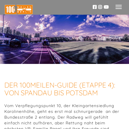
Toggl
naviga
DER 100MEILEN-GUIDE (ETAPPE 4):
VON SPANDAU BIS POTSDAM
Vom Verpflegungspunkt 10, der Kleingartensiedlung
Karolinenhöhe, geht es erst mal schnurgerade an der
Bundesstraße 2 entlang. Der Radweg will gefühlt
einfach nicht aufhören, aber Rettung naht beim
nächsten VP: Familie Pagel und ihre Freunde sind