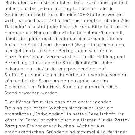
Motivation, wenn sie ein tolles Team zusammengestellt
haben, das bei jedem Training tatsächlich oder in
Gedanken mitläuft. Falls ihr eine 10+-Staffel erweitern
wollt, ist das bis zu 27 Läufer*innen möglich, ab dem/der
11. Läufer*in kostet jeder Platz 25 Euro. Bitte teilt uns im
Formular die Namen aller Staffelteilnehmer*innen mit,
damit sie später auch richtig auf der Urkunde stehen.
Auch eine Staffel darf (Fahrrad-)Begleitung anmelden,
hier gelten die gleichen Bedingungen wie für die
Einzelläufer*innen. Verantwortlich für die Meldung und
Bezahlung ist nur der/die Staffelkapitän*in, daher
bekommt nur sie/er die entsprechende e-mail.
Staffel-Shirts müssen nicht vorbestellt werden, sondern
können bei der Startnummernausgabe oder im
Zielbereich im Erika-Hess-Stadion am merchandise-
Stand erworben werden.
Euer Körper freut sich nach dem anstrengenden
Training der letzten Wochen sicher auch über ein
ordentliches „Carboloading“ in netter Gesellschaft. Ihr
könnt im Formular daher auch die Uhrzeit für die
Pasta-
Party
am Freitagabend buchen. Wichtig: Aus
organisatorischen Gründen sind maximal 4 Läufer*innen