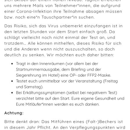
uns mehrere Mails von Teilnehmer*innen, die aufgrund
einer Corona-Infektion ihre Teilnahme absagen müssen
bzw. noch eine*n Tauschpartner*in suchen.
Das Risiko, sich das Virus unbemerkt einzufangen ist in
den letzten Stunden vor dem Start einfach groß. Da
schlägt vielleicht noch nicht einmal der Test an, und
trotzdem… Alle können mithelfen, dieses Risiko für sich
und die Anderen wenn nicht auszuschalten, so doch
deutlich zu senken. Wir möchten euch daher bitten:
Tragt in den Innenräumen (vor allem bei der
Startnummernausgabe, dem Briefing und der
Siegerehrung im Hotel) eine OP- oder FFP2-Maske.
Testet euch unmittelbar vor der Veranstaltung (Freitag
und Samstag).
Bei Erkältungssymptomen (selbst bei negativem Test)
verzichtet bitte auf den Start. Eure eigene Gesundheit und
Eure Mitläufer*innen werden es euch danken.
Achtung:
Bitte denkt dran: Das Mitführen eines (Falt-)Bechers ist
in diesem Jahr Pflicht. An den Verpflegungspunkten wird