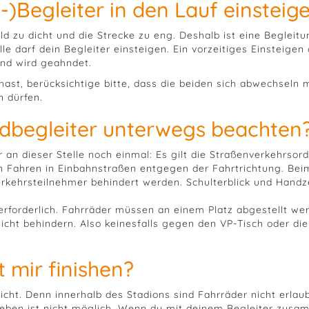
)Begleiter in den Lauf einsteig
ld zu dicht und die Strecke zu eng. Deshalb ist eine Begleit
le darf dein Begleiter einsteigen. Ein vorzeitiges Einsteigen
und wird geahndet.
ast, berücksichtige bitte, dass die beiden sich abwechseln
n dürfen.
dbegleiter unterwegs beachten
 an dieser Stelle noch einmal: Es gilt die Straßenverkehrsor
n Fahren in Einbahnstraßen entgegen der Fahrtrichtung. Bei
erkehrsteilnehmer behindert werden. Schulterblick und Handz
rforderlich. Fahrräder müssen an einem Platz abgestellt we
icht behindern. Also keinesfalls gegen den VP-Tisch oder di
 mir finishen?
icht. Denn innerhalb des Stadions sind Fahrräder nicht erlau
hieben ist nicht möglich. Wenn du mit deinem Begleiter zus