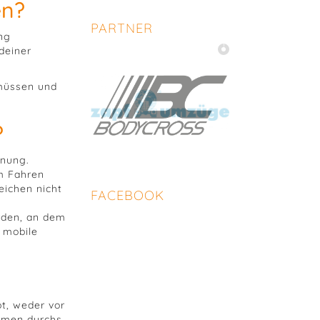
en?
PARTNER
ung
 deiner
 müssen und
?
dnung.
m Fahren
eichen nicht
FACEBOOK
rden, an dem
e mobile
bt, weder vor
ammen durchs