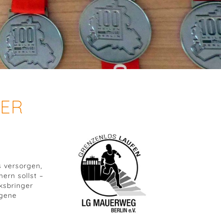
TER
s versorgen,
ern sollst –
ksbringer
igene