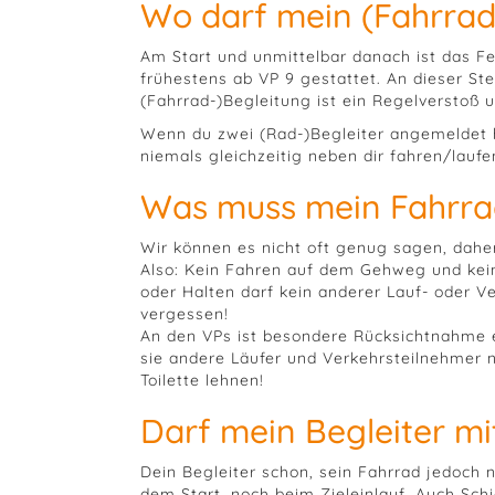
Wo darf mein (Fahrrad-
Am Start und unmittelbar danach ist das Fe
frühestens ab VP 9 gestattet. An dieser Stel
(Fahrrad-)Begleitung ist ein Regelverstoß 
Wenn du zwei (Rad-)Begleiter angemeldet h
niemals gleichzeitig neben dir fahren/laufe
Was muss mein Fahrra
Wir können es nicht oft genug sagen, daher
Also: Kein Fahren auf dem Gehweg und kei
oder Halten darf kein anderer Lauf- oder V
vergessen!
An den VPs ist besondere Rücksichtnahme e
sie andere Läufer und Verkehrsteilnehmer n
Toilette lehnen!
Darf mein Begleiter mit
Dein Begleiter schon, sein Fahrrad jedoch n
dem Start, noch beim Zieleinlauf. Auch Sc