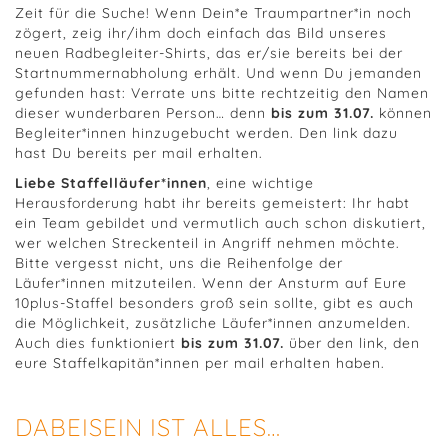
Zeit für die Suche! Wenn Dein*e Traumpartner*in noch
zögert, zeig ihr/ihm doch einfach das Bild unseres
neuen Radbegleiter-Shirts, das er/sie bereits bei der
Startnummernabholung erhält. Und wenn Du jemanden
gefunden hast: Verrate uns bitte rechtzeitig den Namen
dieser wunderbaren Person… denn
bis zum 31.07.
können
Begleiter*innen hinzugebucht werden. Den link dazu
hast Du bereits per mail erhalten.
Liebe Staffelläufer*innen
, eine wichtige
Herausforderung habt ihr bereits gemeistert: Ihr habt
ein Team gebildet und vermutlich auch schon diskutiert,
wer welchen Streckenteil in Angriff nehmen möchte.
Bitte vergesst nicht, uns die Reihenfolge der
Läufer*innen mitzuteilen. Wenn der Ansturm auf Eure
10plus-Staffel besonders groß sein sollte, gibt es auch
die Möglichkeit, zusätzliche Läufer*innen anzumelden.
Auch dies funktioniert
bis zum 31.07.
über den link, den
eure Staffelkapitän*innen per mail erhalten haben.
DABEISEIN IST ALLES…