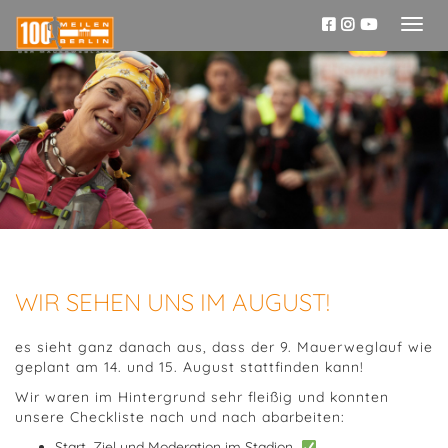
Toggl
naviga
WIR SEHEN UNS IM AUGUST!
es sieht ganz danach aus, dass der 9. Mauerweglauf wie
geplant am 14. und 15. August stattfinden kann!
Wir waren im Hintergrund sehr fleißig und konnten
unsere Checkliste nach und nach abarbeiten:
Start, Ziel und Moderation im Stadion