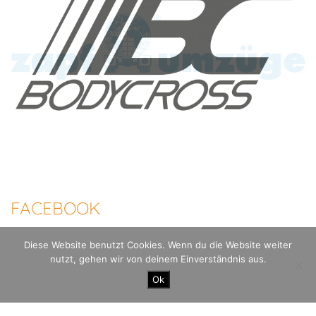
FACEBOOK
Diese Website benutzt Cookies. Wenn du die Website weiter
nutzt, gehen wir von deinem Einverständnis aus.
100 Meilen Berlin - Der Mauerweglauf |
Datenschutzerklärung
Impressum
Ok