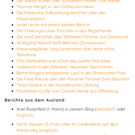
Der Weser-Kurier über 100Meilen-Finisher Olaf Häsler
Thomas Herget in den Osthessen-News
Die Märkische Oderzeitung berichtet über den
Mauerweglauf
Israel heute mit einem kleinen Bericht
Der Freiburger Uwe Tritschler in den RegioTrends
Die WAZ berichtet über 100Meilen-Finisher aus Dortmund
Wolfgang Meinolf läuft Bestzeit (Donaukurier)
Mauerwegläufer Jörg Levermann über seine dritte
Teilnahme
Fritz Rietkoetter war schon das zweite Mal dabei
Vorbericht in den Dresdner Neuesten Nachrichten
Bernd Krayers erfolgreicher Lauf in der Rheinischen Post
Die Freie Presse über den Plauener Finisher Sven Baumert
Tanja Niedick in der Münsterschen Zeitung
Postkarten-Grüße von Cornelia Herde aus Offenburg
Berichte aus dem Ausland:
Ariel Rozenfeld (1. Mann) in seinem Blog (
Hebräisch
oder
Englisch
)
Sarah Sawyer (3. Frau) über ihr Lauferlebnis auf dem
Mauerweg (englisch)